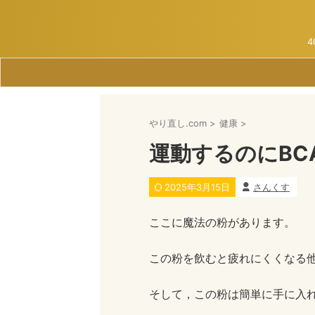
やり直し.com
>
健康
>
運動するのにB
2025年3月15日
さんくす
ここに魔法の粉があります。
この粉を飲むと疲れにくくなる
そして，この粉は簡単に手に入