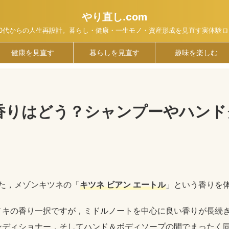
やり直し.com
40代からの人生再設計。暮らし・健康・一生モノ・資産形成を見直す実体験ロ
健康を見直す
暮らしを見直す
趣味を楽しむ
香りはどう？シャンプーやハンド
した，メゾンキツネの「
キツネ ビアン エートル
」という香りを
ノキの香り一択ですが，ミドルノートを中心に良い香りが長続
ンディショナー，そしてハンド＆ボディソープの間でまったく