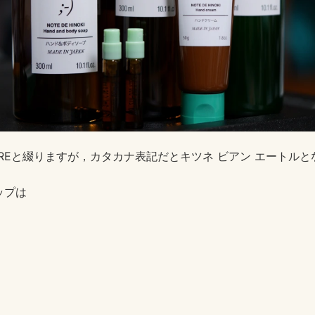
N-ÊTREと綴りますが，カタカナ表記だとキツネ ビアン エートル
ップは