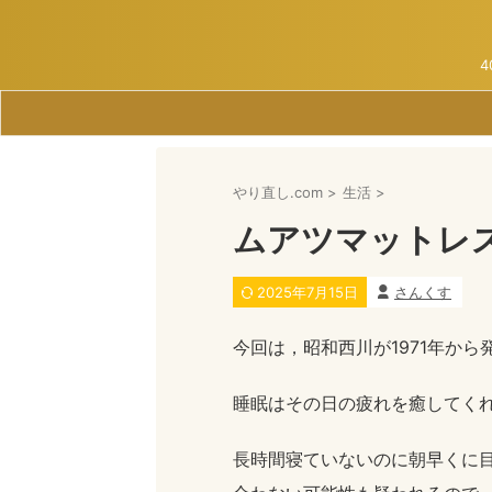
やり直し.com
>
生活
>
ムアツマットレ
2025年7月15日
さんくす
今回は，昭和西川が1971年か
睡眠はその日の疲れを癒してく
長時間寝ていないのに朝早くに