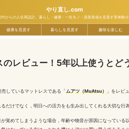
やり直し.com
40代からの人生再設計。暮らし・健康・一生モノ・資産形成を見直す実体験ロ
健康を見直す
暮らしを見直す
趣味を楽しむ
スのレビュー！5年以上使うとど
ら発売しているマットレスである「
ムアツ（MuAtsu）
」をレビ
れるだけでなく，明日への活力をも生み出してくれる大切な行
目が覚めてしまうような場合，年齢や物音が原因になっている