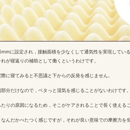
55mmに設定され，接触面積を少なくして通気性を実現してい
それが寝返りの補助として働くというわけです。
実際に寝てみると不思議と下からの反発を感じません。
端部分だけなので，ベタっと湿気を感じることがないわけです
へたりの原因になるため，そこがケアされることで長く使える
となんだかべたつく感じですが，それが良い意味での摩擦力を