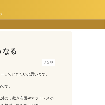
グ
うなる
AD/PR
ューしていきたいと思います。
為です。
以外に，敷き布団やマットレスが