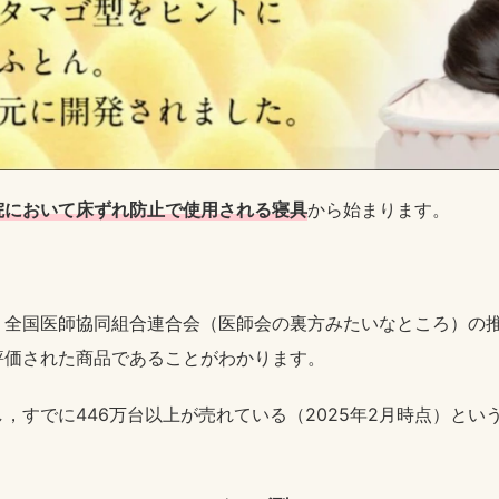
院において床ずれ防止で使用される寝具
から始まります。
。
，全国医師協同組合連合会（医師会の裏方みたいなところ）の
評価された商品であることがわかります。
，すでに446万台以上が売れている（2025年2月時点）とい