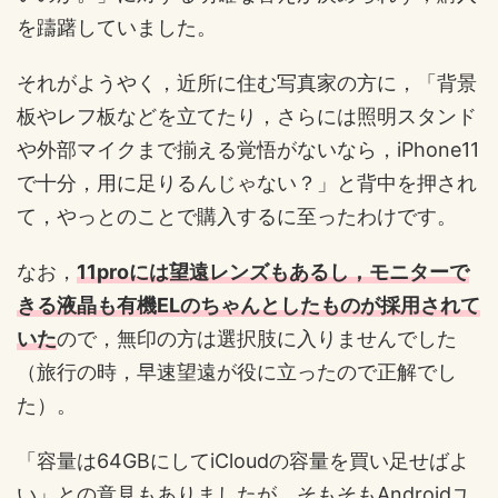
を躊躇していました。
それがようやく，近所に住む写真家の方に，「背景
板やレフ板などを立てたり，さらには照明スタンド
や外部マイクまで揃える覚悟がないなら，iPhone11
で十分，用に足りるんじゃない？」と背中を押され
て，やっとのことで購入するに至ったわけです。
なお，
11proには望遠レンズもあるし，モニターで
きる液晶も有機ELのちゃんとしたものが採用されて
いた
ので，無印の方は選択肢に入りませんでした
（旅行の時，早速望遠が役に立ったので正解でし
た）。
「容量は64GBにしてiCloudの容量を買い足せばよ
い」との意見もありましたが，そもそもAndroidユ