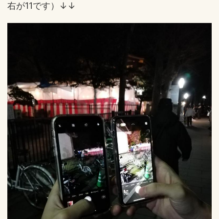
右が11です）↓↓