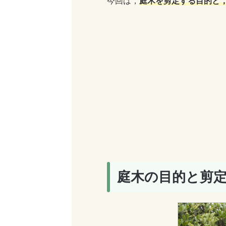
今回は，
庭木を剪定する目的と
庭木の目的と剪