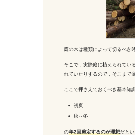
庭の木は種類によって切るべき
そこで，実際庭に植えられてい
れていたりするので，そこまで
ここで押さえておくべき基本知
初夏
秋～冬
の
年2回剪定するのが理想
だとい