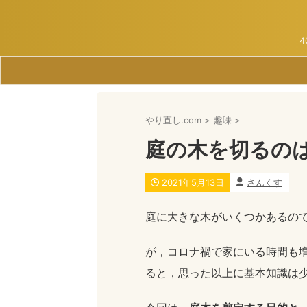
やり直し.com
>
趣味
>
庭の木を切るの
2021年5月13日
さんくす
庭に大きな木がいくつかあるの
が，コロナ禍で家にいる時間も
ると，思った以上に基本知識は